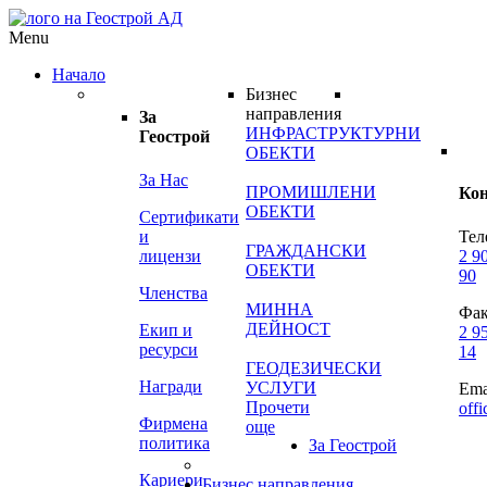
Menu
Начало
Бизнес
направления
За
ИНФРАСТРУКТУРНИ
Геострой
ОБЕКТИ
За Нас
ПРОМИШЛЕНИ
Ко
ОБЕКТИ
Сертификати
и
Тел
ГРАЖДАНСКИ
лицензи
2 9
ОБЕКТИ
90
Членства
МИННА
Фак
ДЕЙНОСТ
Екип и
2 9
ресурси
14
ГЕОДЕЗИЧЕСКИ
Награди
УСЛУГИ
Ema
Прочети
off
Фирмена
още
политика
За Геострой
Кариери
Бизнес направления