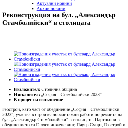
Актуални новини
Архив новини
Реконструкция
на
бул.
„Александър
Стамболийски“
в
столицата
Възложител:
Столична община
Изпълнител:
„София – Стамболийски 2023“
В процес на изпълнение
Геострой, като част от обединение „София – Стамболийски
2023“, участва в строително-монтажни работи по ремонта на
бул. „Александър Стамболийски“ в столицата. Партньори в
обединението са Галчев инженеринг, Пауър Смарт, Геострой и