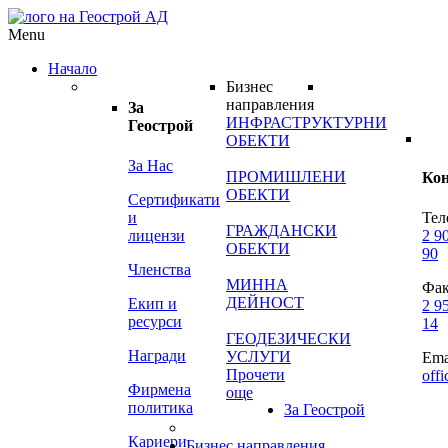
Menu
Начало
Бизнес
направления
За
ИНФРАСТРУКТУРНИ
Геострой
ОБЕКТИ
За Нас
ПРОМИШЛЕНИ
Ко
ОБЕКТИ
Сертификати
и
Тел
ГРАЖДАНСКИ
лицензи
2 9
ОБЕКТИ
90
Членства
МИННА
Фак
ДЕЙНОСТ
Екип и
2 9
ресурси
14
ГЕОДЕЗИЧЕСКИ
Награди
УСЛУГИ
Ema
Прочети
off
Фирмена
още
политика
За Геострой
Кариери
Бизнес направления