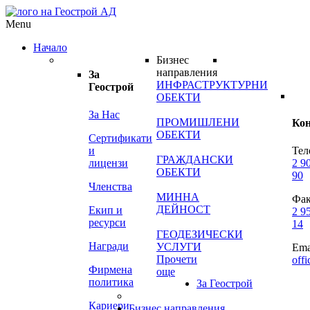
Menu
Начало
Бизнес
направления
За
ИНФРАСТРУКТУРНИ
Геострой
ОБЕКТИ
За Нас
ПРОМИШЛЕНИ
Ко
ОБЕКТИ
Сертификати
и
Тел
ГРАЖДАНСКИ
лицензи
2 9
ОБЕКТИ
90
Членства
МИННА
Фак
ДЕЙНОСТ
Екип и
2 9
ресурси
14
ГЕОДЕЗИЧЕСКИ
Награди
УСЛУГИ
Ema
Прочети
off
Фирмена
още
политика
За Геострой
Кариери
Бизнес направления