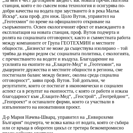
„За мен е чест да открием заедно с вас новата пречиствателна
станция, която е по съвсем нова технология и осигурява по-
добри качества на водата при заустването ѝ в река Малък
Искър“, каза проф. дтн инж. Цоло Вутов, управител на
„Геотехмин“ по време на официалното откриване на
съоръжението. Освен екологичният ефект от въвеждането в
експлоатация на новата станция, проф. Вутов подчерта и
ролята на социалната отговорност, както и съвместната работа
между компаниите от Група ГЕОТЕХМИН и местните
общности. „Бизнесът не може да съществува изолирано – той
трябва да върви редом със социалната политика, с екологията,
с пречистването на водите и въздуха. Благодарение на
усилията на екипите на „Елаците-Мед“ и „Геотехмин“, на
дъщерните дружества и местните общности в региона, сме
постигнали баланс между бизнес, околна среда социална
отговорност“, заяви проф. Вутов. Той допълни, че
резултатите, които се постигат в икономически и социален
аспект са в резултат на екипността, с която се работи и изказа
благодарност към „Елаците-Мед“, „Геострой“, „Геотрейдинг“,
„Геопроект“ и останалите фирми, които са участвали в
изпълнението на иновативния проект.
Д-р Мария Начева-Шварц, управител на „Енвирохеми
България“ подчерта, че всяка капка от водата, която се събира
или се връща в оборотен цикъл се третира безкомпромисно