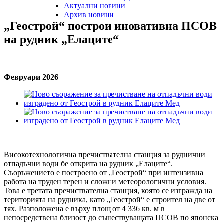
Актуални новини
Архив новини
„Геострой“
построи
иновативна
ПСОВ
на
рудник
„Елаците“
Февруари 2026
Високотехнологична пречиствателна станция за руднични
отпадъчни води бе открита на рудник „Елаците“.
Съоръжението е построено от „Геострой“ при интензивна
работа на труден терен и сложни метеорологични условия.
Това е третата пречиствателна станция, която се изгражда на
територията на рудника, като „Геострой“ е строител на две от
тях. Разположена е върху площ от 4 336 кв. м в
непосредствена близост до съществуващата ПСОВ по японска