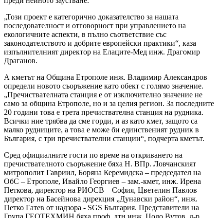
преди нейното заустване.
„Този проект е категорично доказателство за нашата
последователност и отговорност при управлението на
екологичните аспекти, в пълно съответствие със
законодателството и добрите европейски практики“, каза
изпълнителният директор на Елаците-Мед инж. Драгомир
Драганов.
А кметът на Община Етрополе инж. Владимир Александров
определи новото съоръжение като обект с голямо значение.
„Пречиствателната станция е от изключително значение не
само за община Етрополе, но и за целия регион. За последните
20 години това е трета пречиствателна станция на рудника.
Всички ние трябва да сме горди, и аз като кмет, защото са
малко рудниците, а това е може би единственият рудник в
България, с три пречиствателни станции“, подчерта кметът.
Сред официалните гости по време на откриването на
пречиствателното съоръжение бяха Н. ВПр. Ловчанският
митрополит Гавриил, Боряна Керемидска – председател на
ОбС – Етрополе, Ивайло Георгиев – зам.-кмет, инж. Ирена
Петкова, директор на РИОСВ – София, Цветелин Павлов –
директор на Басейнова дирекция „Дунавски район“, инж.
Петко Гатев от надзора - SGS България. Представители на
Група ГЕОТЕХМИН бяха проф. дтн инж. Цоло Вутов, д-р