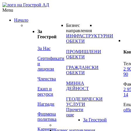
Menu
Начало
Бизнес
направления
За
ИНФРАСТРУКТУРНИ
Геострой
ОБЕКТИ
За Нас
ПРОМИШЛЕНИ
Ко
ОБЕКТИ
Сертификати
и
Тел
ГРАЖДАНСКИ
лицензи
2 9
ОБЕКТИ
90
Членства
МИННА
Фак
ДЕЙНОСТ
Екип и
2 9
ресурси
14
ГЕОДЕЗИЧЕСКИ
Награди
УСЛУГИ
Ema
Прочети
off
Фирмена
още
политика
За Геострой
Кариери
Бизнес направления