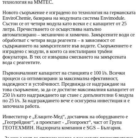
технология на MMTEC.
Новото съоръжение е изградено по технология на германската
EnviroChemie, базирана на модулната система Envimodule.
Състои се от четири модула като всеки е с капацитет от 25
литра. Пречистването се осъществява напълно
автоматизирано – механично и химично. Замърсените води се
обработват с четири вида реагенти – в зависимост от
съдържанието на замърсителите във водите. Съоръжението е
изградено с модули, в които са инсталирани тръбни
фокулатори. В тях се извършва смесването на замърсената
вода с реагентите.
Първоначалният капацитет на станцията е 100 l/s. Всички
процеси са оптимизирани за максимална ефективност,
надеждност и устойчивост. Предвижда се надграждане на
това съоръжение, за да се достигне максималния капацитет от
250 l/s като надграждането ще стане с допълнителни 6 модула
по 25 l/s. За надграждането вече е осигурена инвестиция и е
започнала работа.
Инвеститор е „Елаците-Мед“, доставчик на оборудването е
„Геотрейдинг“, а проектант - „Геопроект“, част от Група
ГЕОТЕХМИН. Надзорната компания е SGS – България.