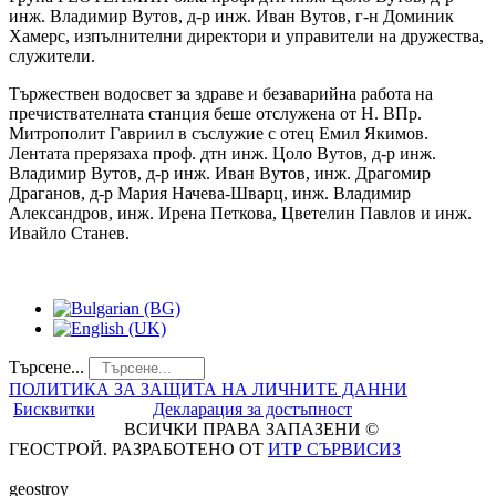
инж. Владимир Вутов, д-р инж. Иван Вутов, г-н Доминик
Хамерс, изпълнителни директори и управители на дружества,
служители.
Тържествен водосвет за здраве и безаварийна работа на
пречиствателната станция беше отслужена от Н. ВПр.
Митрополит Гавриил в съслужие с отец Емил Якимов.
Лентата прерязаха проф. дтн инж. Цоло Вутов, д-р инж.
Владимир Вутов, д-р инж. Иван Вутов, инж. Драгомир
Драганов, д-р Мария Начева-Шварц, инж. Владимир
Александров, инж. Ирена Петкова, Цветелин Павлов и инж.
Ивайло Станев.
Търсене...
ПОЛИТИКА ЗА ЗАЩИТА НА ЛИЧНИТЕ ДАННИ
Бисквитки
Декларация за достъпност
ВСИЧКИ ПРАВА ЗАПАЗЕНИ ©
ГЕОСТРОЙ. РАЗРАБОТЕНО ОТ
ИТР СЪРВИСИЗ
geostroy