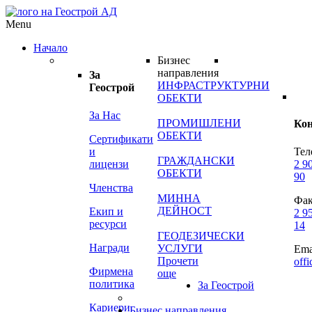
Menu
Начало
Бизнес
направления
За
ИНФРАСТРУКТУРНИ
Геострой
ОБЕКТИ
За Нас
ПРОМИШЛЕНИ
Ко
ОБЕКТИ
Сертификати
и
Тел
ГРАЖДАНСКИ
лицензи
2 9
ОБЕКТИ
90
Членства
МИННА
Фак
ДЕЙНОСТ
Екип и
2 9
ресурси
14
ГЕОДЕЗИЧЕСКИ
Награди
УСЛУГИ
Ema
Прочети
off
Фирмена
още
политика
За Геострой
Кариери
Бизнес направления