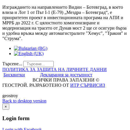
Изграждането на направлението Видин – Ботевград, в което
влиза и Лот 1 от Път I-1 (E-79) „Мездра – Ботевград“, е
приоритетен проект в инвестиционната програма на АПИ и
МРРБ до 2022 г. С цялостното хомогенизиране и
модернизация на трасето от Дунав мост 2 ще се осигури бърза
и удобна връзка между автомагистралите "Хемус", "Тракия" и
"Струма".
Търсене...
ПОЛИТИКА ЗА ЗАЩИТА НА ЛИЧНИТЕ ДАННИ
Бисквитки
Декларация за достъпност
ВСИЧКИ ПРАВА ЗАПАЗЕНИ ©
ГЕОСТРОЙ. РАЗРАБОТЕНО ОТ
ИТР СЪРВИСИЗ
geostroy
Back to desktop version
×
Login
form
Login with Facebook