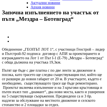
Актуални новини
Архив новини
Започна
изпълнението
на
участък
от
пътя
„Мездра
–
Ботевград“
Обединение „ГЕОПЪТ ЛОТ 1“, с участници Геострой – лидер
и Пътстрой-92 подписа договор с АПИ за проектирането и
изграждането на Лот 1 от Път I-1 (E-79) „Мездра – Ботевград“
с обща дължина на участъка 19,3км.
Пътят ще бъде с две платна с по две ленти за движение в
посока, като трасето ще следва съществуващия път, който ще
се разшири до новия габарит от 20 м. В участъците, където е
необходимо, съществуващото трасе ще бъде ремонтирано.
Проектът включва изпълнение и на 3 кръгови кръстовища и
пътен възел тип „диамант“, два нови моста, както и уширения
на 5 съществуващи съоръжения. Предвидени са и 3 бр.
надлези за обслужване на местното движение и селското
стопанство и 2 площадки за отдих.