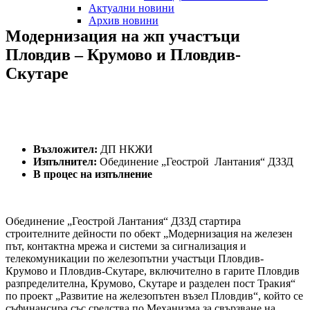
Актуални новини
Архив новини
Модернизация
на
жп
участъци
Пловдив
–
Крумово
и
Пловдив-
Скутаре
Възложител:
ДП НКЖИ
Изпълнител:
Обединение „Геострой Лантания“ ДЗЗД
В процес на изпълнение
Обединение „Геострой Лантания“ ДЗЗД стартира
строителните дейности по обект „Модернизация на железен
път, контактна мрежа и системи за сигнализация и
телекомуникации по железопътни участъци Пловдив-
Крумово и Пловдив-Скутаре, включително в гарите Пловдив
разпределителна, Крумово, Скутаре и разделен пост Тракия“
по проект „Развитие на железопътен възел Пловдив“, който се
съфинансира със средства по Механизма за свързване на