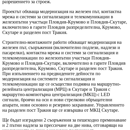
разрешението за строеж.
Проектът обхваща модернизация на железен път, контактна
мрежа и системи за сигнализация и телекомуникации в
железопътни участъци Пловдив-Крумово и Пловдив-Скутаре,
включително в гарите Пловдив разпределителна, Крумово,
Скутаре и разделен пост Тракия.
Строително-монтажните работи обхващат модернизация на
железен път, съоръжения (включително подлези, надлези и
пасарелки), контактна мрежа и системи за сигнализация и
телекомуникации по железопътни участъци Пловдив-
Крумово и Пловдив-Скутаре, включително в гарите Пловдив
разпределителна, Крумово, Скутаре и разделен пост Тракия.
При изпълнението на предвидените дейности по
модернизация на системите за сигнализация и
телекомуникации ще се осъществи подмяна на маршрутно-
релейната централизация (МРЦ) в Скутаре и Тракия с
маршрутно-компютърна централизация (МКЦ) с LED
сигнали, броячи на оси и нови стрелкови обръщателни
апарати, нови основно и резервно захранване. Управлението
на разделен пост Тракия ще се извършва от МКЦ Скутаре.
Ще бъдат изградени 2 съоръжения за пешеходно преминаване
и 2 пътни надлеза за прессичане на две нива, отговарящи на