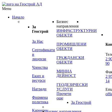
Menu
Начало
Бизнес
направления
За
ИНФРАСТРУКТУРНИ
Геострой
ОБЕКТИ
За Нас
ПРОМИШЛЕНИ
Ко
ОБЕКТИ
Сертификати
и
Тел
ГРАЖДАНСКИ
лицензи
2 9
ОБЕКТИ
90
Членства
МИННА
Фак
ДЕЙНОСТ
Екип и
2 9
ресурси
14
ГЕОДЕЗИЧЕСКИ
Награди
УСЛУГИ
Ema
Прочети
off
Фирмена
още
политика
За Геострой
Кариери
Бизнес направления