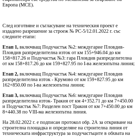
Европа (МСЕ).
След изготвяне и съгласуване на техническия проект е
издадено разрешение за строеж № РС-5/12.01.2022 г. със
следните етапи:
Етап 1,
включващ Подучастък №2: междугарие Пловдив-
Пловдив разпределителна изток от км 155+946.04 до км
158+817.26 и Подучастък №3: гара Пловдив разпределителна
от км 158+817.26 до км 159+827.95 по I-ва железопътна линия;
Етап 2,
включващ Подучастък №4: междугарие Пловдив
разпределителна изток - Крумово от км 159+827.95 до км
162+850.00 по I-ва железопътна линия;
Етап 3,
включващ Подучастък №6: междугарие Пловдив
разпределителна изток- Тракия от км 4+352.71 до км 7+450.00
и Подучастък №7: Разделен пост Тракия от км 7+450.00 до км
8+440.38 по VIII-ма железопътна линия.
На 28.02.2022 г. е подписан протокол обр. 2А за откриване на
строителна площадка и определяне на строителна линия от
техническата инфраструктура за подучастъците в обхвата на