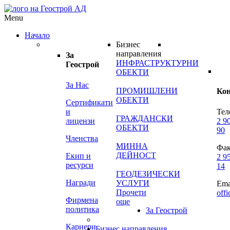
Menu
Начало
Бизнес
направления
За
ИНФРАСТРУКТУРНИ
Геострой
ОБЕКТИ
За Нас
ПРОМИШЛЕНИ
Ко
ОБЕКТИ
Сертификати
и
Тел
ГРАЖДАНСКИ
лицензи
2 9
ОБЕКТИ
90
Членства
МИННА
Фак
ДЕЙНОСТ
Екип и
2 9
ресурси
14
ГЕОДЕЗИЧЕСКИ
Награди
УСЛУГИ
Ema
Прочети
off
Фирмена
още
политика
За Геострой
Кариери
Бизнес направления