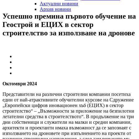
Актуални новини
Архив новини
Успешно
премина
първото
обучение
на
Геострой
и
ЕЦИХ
в
сектор
строителство
за
използване
на
дронове
Октомври 2024
Представители на различни строителни компании посетиха
един от най-атрактивните обучителни курсове на Сдружение
„Европейски цифров иновационен хъб (ЕЦИХ) в сектор
строителство“ – „Възможности за приложение на безпилотни
летателни средства в строителството“. В продължение на три
дни собственици и служители на малки и средни компании,
архитекти и проектанти имаха възможност да се запознаят с
използването на дроновете при изпълнението на проекти от
различни строителни направления, а след завършването му