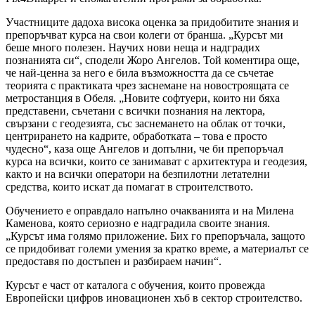
Участниците дадоха висока оценка за придобитите знания и
препоръчват курса на свои колеги от бранша. „Курсът ми
беше много полезен. Научих нови неща и надградих
познанията си“, сподели Жоро Ангелов. Той коментира още,
че най-ценна за него е била възможността да се съчетае
теорията с практиката чрез заснемане на новостроящата се
метростанция в Обеля. „Новите софтуери, които ни бяха
представени, съчетани с всички познания на лектора,
свързани с геодезията, със заснемането на облак от точки,
центрирането на кадрите, обработката – това е просто
чудесно“, каза още Ангелов и допълни, че би препоръчал
курса на всички, които се занимават с архитектура и геодезия,
както и на всички оператори на безпилотни летателни
средства, които искат да помагат в строителството.
Обучението е оправдало напълно очакванията и на Милена
Каменова, която сериозно е надградила своите знания.
„Курсът има голямо приложение. Бих го препоръчала, защото
се придобиват големи умения за кратко време, а материалът се
предоставя по достъпен и разбираем начин“.
Курсът е част от каталога с обучения, които провежда
Европейски цифров иновационен хъб в сектор строителство.