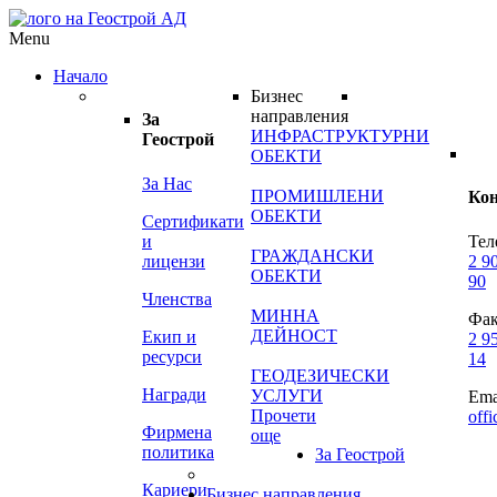
Menu
Начало
Бизнес
направления
За
ИНФРАСТРУКТУРНИ
Геострой
ОБЕКТИ
За Нас
ПРОМИШЛЕНИ
Ко
ОБЕКТИ
Сертификати
и
Тел
ГРАЖДАНСКИ
лицензи
2 9
ОБЕКТИ
90
Членства
МИННА
Фак
ДЕЙНОСТ
Екип и
2 9
ресурси
14
ГЕОДЕЗИЧЕСКИ
Награди
УСЛУГИ
Ema
Прочети
off
Фирмена
още
политика
За Геострой
Кариери
Бизнес направления