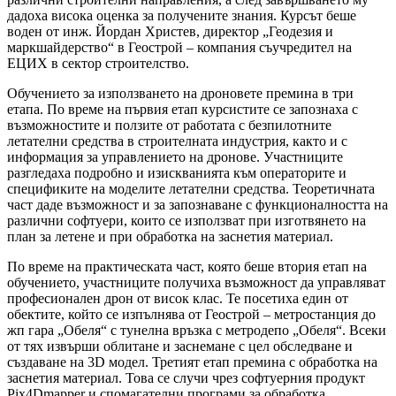
дадоха висока оценка за получените знания. Курсът беше
воден от инж. Йордан Христев, директор „Геодезия и
маркшайдерство“ в Геострой – компания съучредител на
ЕЦИХ в сектор строителство.
Обучението за използването на дроновете премина в три
етапа. По време на първия етап курсистите се запознаха с
възможностите и ползите от работата с безпилотните
летателни средства в строителната индустрия, както и с
информация за управлението на дронове. Участниците
разгледаха подробно и изискванията към операторите и
спецификите на моделите летателни средства. Теоретичната
част даде възможност и за запознаване с функционалността на
различни софтуери, които се използват при изготвянето на
план за летене и при обработка на заснетия материал.
По време на практическата част, която беше втория етап на
обучението, участниците получиха възможност да управляват
професионален дрон от висок клас. Те посетиха един от
обектите, който се изпълнява от Геострой – метростанция до
жп гара „Обеля“ с тунелна връзка с метродепо „Обеля“. Всеки
от тях извърши облитане и заснемане с цел обследване и
създаване на 3D модел. Третият етап премина с обработка на
заснетия материал. Това се случи чрез софтуерния продукт
Pix4Dmapper и спомагателни програми за обработка.