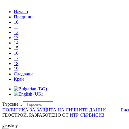
Начало
Предишна
10
11
12
13
14
15
16
17
18
19
Следваща
Край
Търсене...
ПОЛИТИКА ЗА ЗАЩИТА НА ЛИЧНИТЕ ДАННИ
Бис
ГЕОСТРОЙ. РАЗРАБОТЕНО ОТ
ИТР СЪРВИСИЗ
geostroy