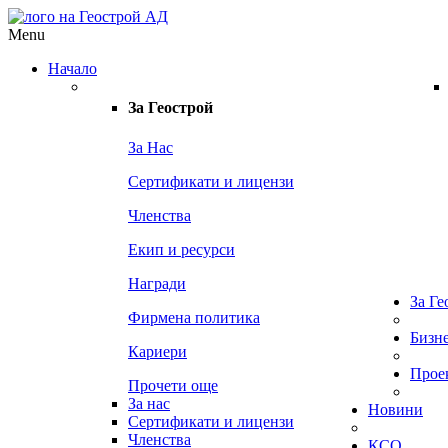
Menu
Начало
За
Геострой
За Нас
Сертификати и лицензи
Членства
Екип и ресурси
Награди
За Ге
Фирмена политика
Бизн
Кариери
Прое
Прочети още
За нас
Новини
Сертификати и лицензи
Членства
КСО