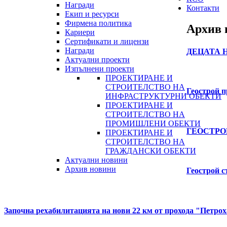
Награди
Контакти
Екип и ресурси
Фирмена политика
Архив
Кариери
Сертификати и лицензи
Награди
ДЕЦАТА
Актуални проекти
Изпълнени проекти
ПРОЕКТИРАНЕ И
СТРОИТЕЛСТВО НА
Геострой
п
ИНФРАСТРУКТУРНИ ОБЕКТИ
ПРОЕКТИРАНЕ И
СТРОИТЕЛСТВО НА
ПРОМИШЛЕНИ ОБЕКТИ
ГЕОСТРО
ПРОЕКТИРАНЕ И
СТРОИТЕЛСТВО НА
ГРАЖДАНСКИ ОБЕКТИ
Актуални новини
Архив новини
Геострой
с
Започна
рехабилитацията
на
нови
22
км
от
прохода
"Петрох