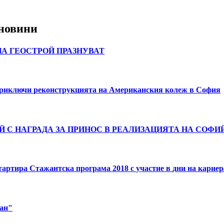
новини
НА
ГЕОСТРОЙ
ПРАЗНУВАТ
риключи
реконструкцията
на
Американския
колеж
в
София
Й
С
НАГРАДА
ЗА
ПРИНОС
В
РЕАЛИЗАЦИЯТА
НА
СОФИ
тартира
Стажантска
програма
2018
с
участие
в
дни
на
кариер
ан"